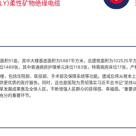
BTLY)柔性矿物绝缘电缆
51亩，其中大楼基底面积为5987平方米，总建筑面积为102525平
489张，其中普通病房护理单元床位1183张，特需病房床位17张，产科床
楼，包括住院部、医技部、手术部及保障系统等功能。建成后将从根本上
供更优质的医疗服务。同时，这也是医院为贯彻落实习近平总书记“坚持
革发展成果惠及全体人民，不断增强人民群众的获得感、幸福感。”重要
充分的重要环节。