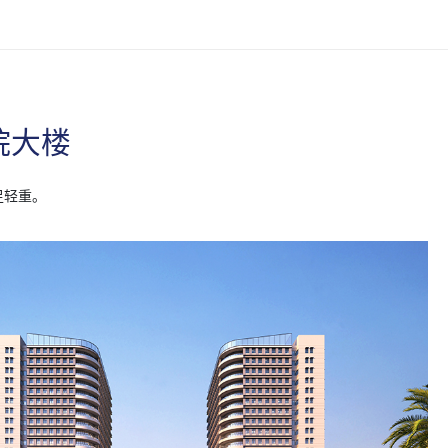
院大楼
足轻重。