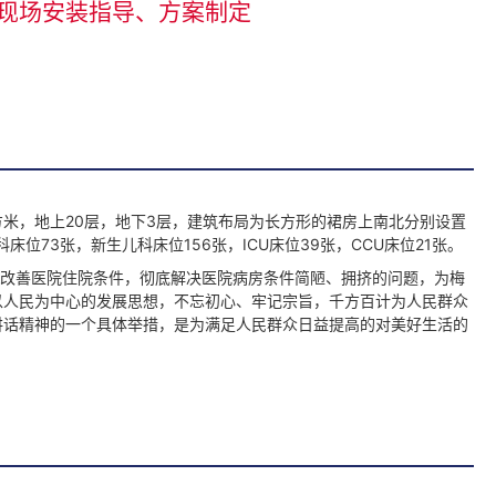
现场安装指导、方案制定
方米，地上20层，地下3层，建筑布局为长方形的裙房上南北分别设置
位73张，新生儿科床位156张，ICU床位39张，CCU床位21张。
改善医院住院条件，彻底解决医院病房条件简陋、拥挤的问题，为梅
以人民为中心的发展思想，不忘初心、牢记宗旨，千方百计为人民群众
讲话精神的一个具体举措，是为满足人民群众日益提高的对美好生活的